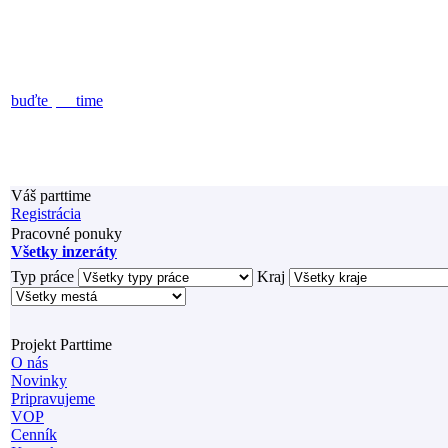
buďte
part
time
Váš parttime
Registrácia
Pracovné ponuky
Všetky inzeráty
Typ práce
Kraj
Projekt Parttime
O nás
Novinky
Pripravujeme
VOP
Cenník